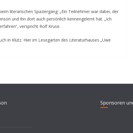
 beim literarischen Spaziergang: „Ein Teilnehmer war dabei, der
hnson und ihn dort auch persönlich kennengelernt hat. „Ich
rfahren“, verspricht Rolf Kruse.
ch in Klütz. Hier im Lesegarten des Literaturhauses „Uwe
son
Sponsoren un