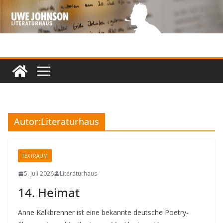
Zum
Inhalt
springen
Autor:
Literaturhaus
TEXTRAUM
5. Juli 2026
Literaturhaus
14. Heimat
Anne Kalkbrenner ist eine bekannte deutsche Poetry-